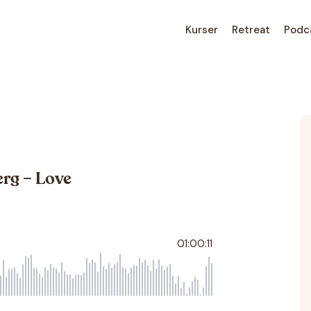
Kurser
Retreat
Podc
rg – Love
01:00:11