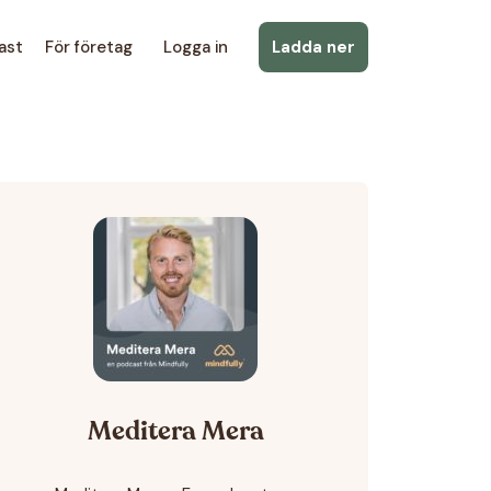
ast
För företag
Logga in
Ladda ner
Meditera Mera