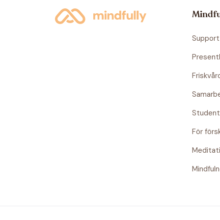
Mindfu
Support
Present
Friskvår
Samarb
Studen
För för
Meditat
Mindful