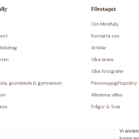
lly
Företaget
Om Mindfully
kort
Kontakta oss
dsbidrag
Artiklar
eten
Våra lärare
t
Våra fotografer
skola, grundskola & gymnasium
Personuppgiftspolicy
ion
Allmänna villkor
ness
Frågor & Svar
Vi använd
kunna ana