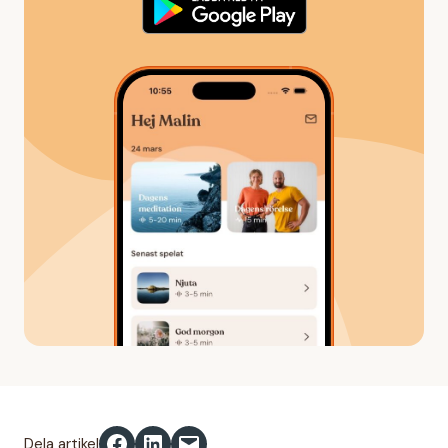
Dela på Facebook
Dela på LinkedIn
Skicka denna sida med e-post
Dela artikel