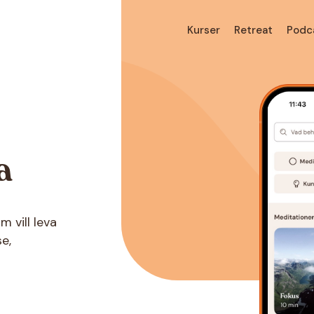
Kurser
Retreat
Podc
a
 vill leva
e,