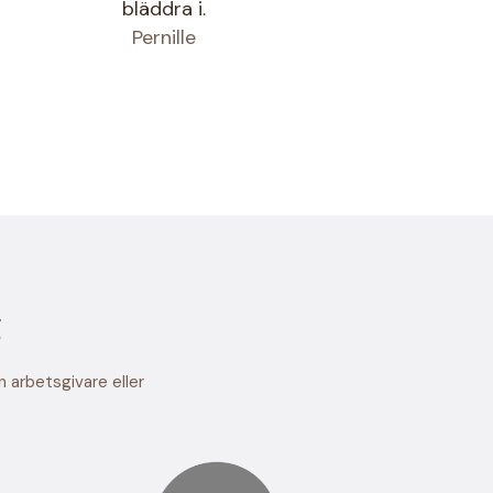
bläddra i.
Pernille
g
n arbetsgivare eller