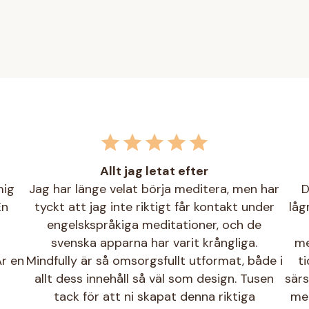
Allt jag letat efter
mig
Jag har länge velat börja meditera, men har
D
En
tyckt att jag inte riktigt får kontakt under
låg
engelskspråkiga meditationer, och de
svenska apparna har varit krångliga.
me
r en
Mindfully är så omsorgsfullt utformat, både i
t
allt dess innehåll så väl som design. Tusen
särs
tack för att ni skapat denna riktiga
men