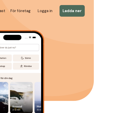
ast
För företag
Logga in
Ladda ner