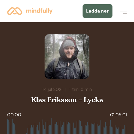
Ladda ner
14 jul 2021
|
1 tim, 5 min
Klas Eriksson – Lycka
00:00
01:05:01