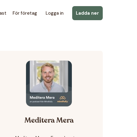
ast
För företag
Logga in
Ladda ner
Meditera Mera