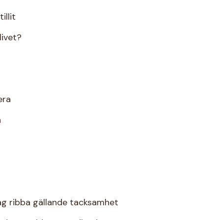
illit
livet?
era
a
åg ribba gällande tacksamhet