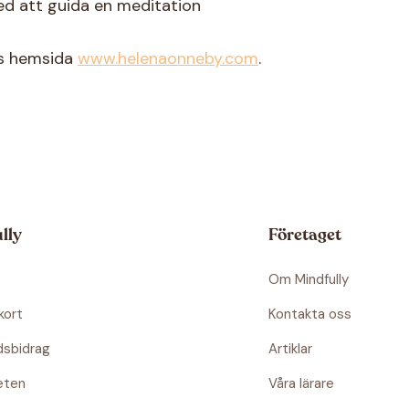
ed att guida en meditation
nes hemsida
www.helenaonneby.com
.
lly
Företaget
Om Mindfully
kort
Kontakta oss
dsbidrag
Artiklar
eten
Våra lärare