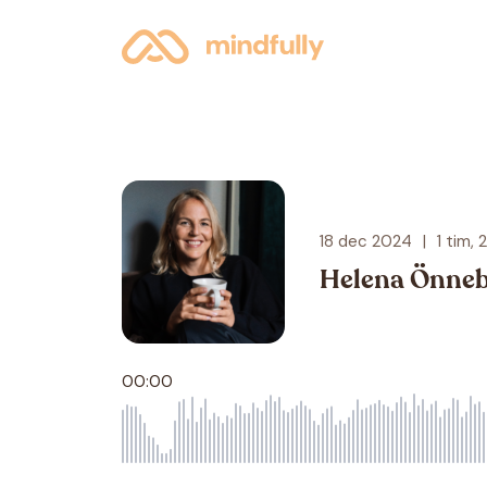
18 dec 2024
|
1 tim, 
Helena Önneby
00:00