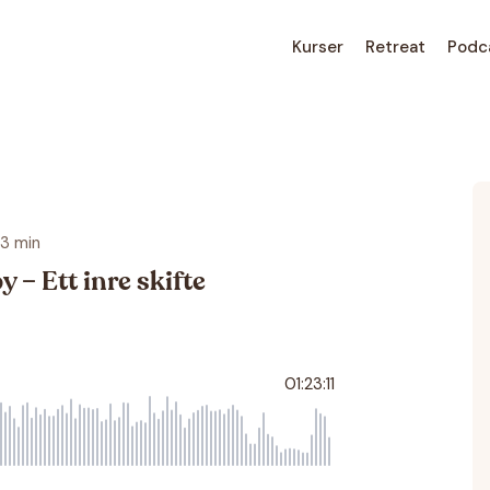
Kurser
Retreat
Podc
23 min
 – Ett inre skifte
01:23:11