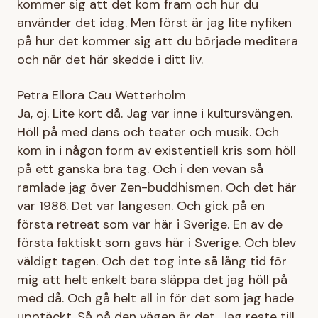
kommer sig att det kom fram och hur du
använder det idag. Men först är jag lite nyfiken
på hur det kommer sig att du började meditera
och när det här skedde i ditt liv.
Petra Ellora Cau Wetterholm
Ja, oj. Lite kort då. Jag var inne i kultursvängen.
Höll på med dans och teater och musik. Och
kom in i någon form av existentiell kris som höll
på ett ganska bra tag. Och i den vevan så
ramlade jag över Zen-buddhismen. Och det här
var 1986. Det var längesen. Och gick på en
första retreat som var här i Sverige. En av de
första faktiskt som gavs här i Sverige. Och blev
väldigt tagen. Och det tog inte så lång tid för
mig att helt enkelt bara släppa det jag höll på
med då. Och gå helt all in för det som jag hade
upptäckt. Så på den vägen är det. Jag reste till