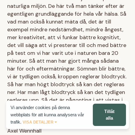
naturliga miljön. De här två man tänker efter är
egentligen grundläggande för hela vår hälsa. Så
vad man också kunnat mäta då, det är till
exempel mindre nedstämdhet, mindre ångest,
mer kreativitet, att vi funkar bättre kognitivt,
det vill säga att vi presterar till och med bättre
på test om vi har varit ute i naturen bara 20
minuter. Så att man har gjort många sådana
här för och eftermätningar. Sömnen blir bättre,
vi är tydligen också, kroppen reglerar blodtryck.
Så har man högt blodtryck så kan det regleras
ner. Har man lågt blodtryck så kan det tydligen
regleras upp. Så det är någonting i att vistas i
vår ursprungsmiljö som reglerar oss, både
Vi använder cookies på denna
Tillåt
webbplats för att kunna analysera vår
fysiskt och psykiskt.
alla
trafik.
VISA DETALJER
Axel Wennhall