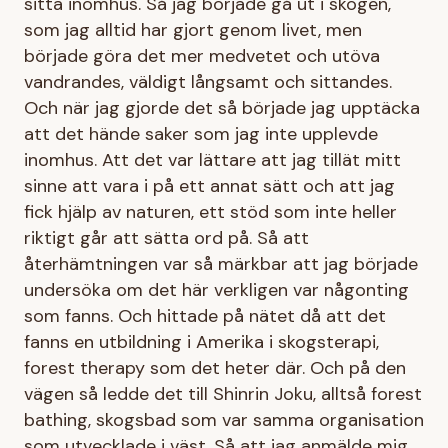
sitta inomhus. Så jag började gå ut i skogen,
som jag alltid har gjort genom livet, men
började göra det mer medvetet och utöva
vandrandes, väldigt långsamt och sittandes.
Och när jag gjorde det så började jag upptäcka
att det hände saker som jag inte upplevde
inomhus. Att det var lättare att jag tillät mitt
sinne att vara i på ett annat sätt och att jag
fick hjälp av naturen, ett stöd som inte heller
riktigt går att sätta ord på. Så att
återhämtningen var så märkbar att jag började
undersöka om det här verkligen var någonting
som fanns. Och hittade på nätet då att det
fanns en utbildning i Amerika i skogsterapi,
forest therapy som det heter där. Och på den
vägen så ledde det till Shinrin Joku, alltså forest
bathing, skogsbad som var samma organisation
som utvecklade i väst. Så att jag anmälde mig