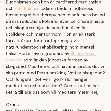
Buddhismen och hon är certifierad meditation
och
mindfulness
ledare i både mindfulness
based cognitive therapy och mindfulness based
stress reduction. Petra är även certifierad natur
och skogsterapiguide som hon även är
utbildare och mentor inom. Hon är en stark
förespråkare för en integrering av
naturunderstöd rehabilitering inom mental
hälsa. Hon är även grundare av
Shinrin-Yoko
Sweden
som är den japanska formen av
skogsbad. Meditation och natur är precis det vi
ska prata med Petra om idag. Vad är skogsbad?
Och fungerar det verkligen? Hur hänger
meditation och natur ihop? Och vilka tips har
Petra till alla oss som vill meditera mera? Hej!
Okänd
Yes! Petra! Hej Petra, Axel! Hej! Hej, Petra! Ni har