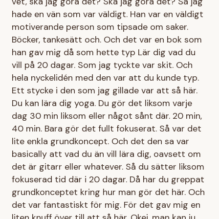
vet, ska jag göra det? Ska jag göra det? Så jag
hade en vän som var väldigt. Han var en väldigt
motiverande person som tipsade om saker.
Böcker, tankesätt och. Och det var en bok som
han gav mig då som hette typ Lär dig vad du
vill på 20 dagar. Som jag tyckte var skit. Och
hela nyckelidén med den var att du kunde typ.
Ett stycke i den som jag gillade var att så här.
Du kan lära dig yoga. Du gör det liksom varje
dag 30 min liksom eller något sånt där. 20 min,
40 min. Bara gör det fullt fokuserat. Så var det
lite enkla grundkoncept. Och det den sa var
basically att vad du än vill lära dig, oavsett om
det är gitarr eller whatever. Så du sätter liksom
fokuserad tid där i 20 dagar. Då har du greppat
grundkonceptet kring hur man gör det här. Och
det var fantastiskt för mig. För det gav mig en
liten knuff över till att så här. Okej, man kan ju