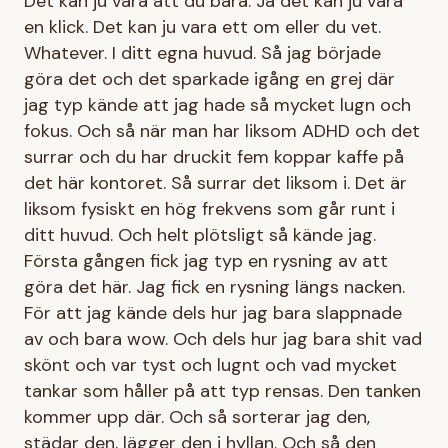
Det kan ju vara att du bara. Ja det kan ju vara
en klick. Det kan ju vara ett om eller du vet.
Whatever. I ditt egna huvud. Så jag började
göra det och det sparkade igång en grej där
jag typ kände att jag hade så mycket lugn och
fokus. Och så när man har liksom ADHD och det
surrar och du har druckit fem koppar kaffe på
det här kontoret. Så surrar det liksom i. Det är
liksom fysiskt en hög frekvens som går runt i
ditt huvud. Och helt plötsligt så kände jag.
Första gången fick jag typ en rysning av att
göra det här. Jag fick en rysning längs nacken.
För att jag kände dels hur jag bara slappnade
av och bara wow. Och dels hur jag bara shit vad
skönt och var tyst och lugnt och vad mycket
tankar som håller på att typ rensas. Den tanken
kommer upp där. Och så sorterar jag den,
städar den, lägger den i hyllan. Och så den