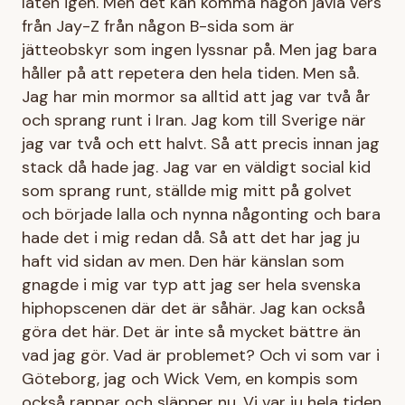
låten igen. Men det kan komma någon jävla vers
från Jay-Z från någon B-sida som är
jätteobskyr som ingen lyssnar på. Men jag bara
håller på att repetera den hela tiden. Men så.
Jag har min mormor sa alltid att jag var två år
och sprang runt i Iran. Jag kom till Sverige när
jag var två och ett halvt. Så att precis innan jag
stack då hade jag. Jag var en väldigt social kid
som sprang runt, ställde mig mitt på golvet
och började lalla och nynna någonting och bara
hade det i mig redan då. Så att det har jag ju
haft vid sidan av men. Den här känslan som
gnagde i mig var typ att jag ser hela svenska
hiphopscenen där det är såhär. Jag kan också
göra det här. Det är inte så mycket bättre än
vad jag gör. Vad är problemet? Och vi som var i
Göteborg, jag och Wick Vem, en kompis som
också rappar och släpper nu. Vi var ju hela tiden