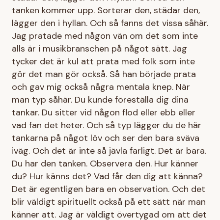
tanken kommer upp. Sorterar den, städar den,
lägger den i hyllan. Och så fanns det vissa såhär.
Jag pratade med någon vän om det som inte
alls är i musikbranschen på något sätt. Jag
tycker det är kul att prata med folk som inte
gör det man gör också. Så han började prata
och gav mig också några mentala knep. När
man typ såhär. Du kunde föreställa dig dina
tankar. Du sitter vid någon flod eller ebb eller
vad fan det heter. Och så typ lägger du de här
tankarna på något löv och ser den bara sväva
iväg. Och det är inte så jävla farligt. Det är bara.
Du har den tanken. Observera den. Hur känner
du? Hur känns det? Vad får den dig att känna?
Det är egentligen bara en observation. Och det
blir väldigt spirituellt också på ett sätt när man
känner att. Jag är väldigt övertygad om att det