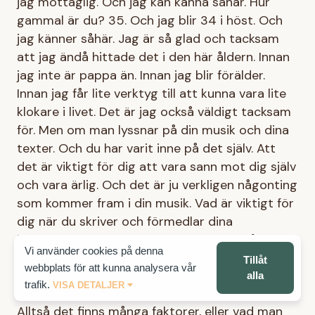
jag mottaglig. Och jag kan känna såhär. Hur
gammal är du? 35. Och jag blir 34 i höst. Och
jag känner såhär. Jag är så glad och tacksam
att jag ändå hittade det i den här åldern. Innan
jag inte är pappa än. Innan jag blir förälder.
Innan jag får lite verktyg till att kunna vara lite
klokare i livet. Det är jag också väldigt tacksam
för. Men om man lyssnar på din musik och dina
texter. Och du har varit inne på det själv. Att
det är viktigt för dig att vara sann mot dig själv
och vara ärlig. Och det är ju verkligen någonting
som kommer fram i din musik. Vad är viktigt för
dig när du skriver och förmedlar dina
berättelser? Vad är viktigt? Vad vill du få fram
Vi använder cookies på denna
till de som lyssnar?
Tillåt
webbplats för att kunna analysera vår
alla
trafik.
VISA DETALJER
Parham
Alltså det finns många faktorer, eller vad man