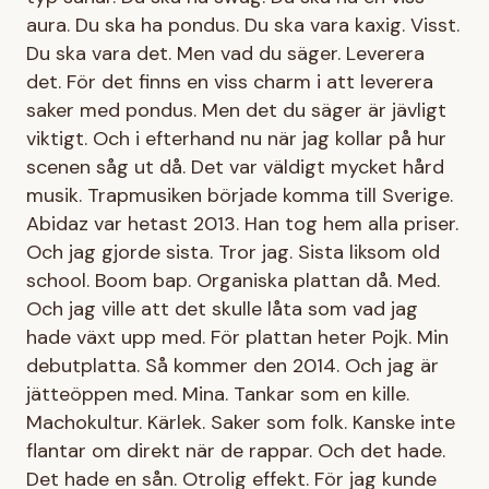
aura. Du ska ha pondus. Du ska vara kaxig. Visst.
Du ska vara det. Men vad du säger. Leverera
det. För det finns en viss charm i att leverera
saker med pondus. Men det du säger är jävligt
viktigt. Och i efterhand nu när jag kollar på hur
scenen såg ut då. Det var väldigt mycket hård
musik. Trapmusiken började komma till Sverige.
Abidaz var hetast 2013. Han tog hem alla priser.
Och jag gjorde sista. Tror jag. Sista liksom old
school. Boom bap. Organiska plattan då. Med.
Och jag ville att det skulle låta som vad jag
hade växt upp med. För plattan heter Pojk. Min
debutplatta. Så kommer den 2014. Och jag är
jätteöppen med. Mina. Tankar som en kille.
Machokultur. Kärlek. Saker som folk. Kanske inte
flantar om direkt när de rappar. Och det hade.
Det hade en sån. Otrolig effekt. För jag kunde