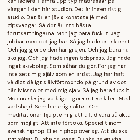
kan isolera. Hamra upp typ madrasser på
väggen i den här studion. Det är ingen riktig
studio. Det är en jävla konstateljé med
gipsväggar. Så det är inte bästa
förutsättningarna. Men jag bara fuck it. Jag
jobbar med det jag har. Så jag hade en inkomst.
Och jag gjorde den här grejen. Och jag bara nu
ska jag. Och jag hade ingen tidspress. Jag hade
inget skivbolag. Som såhär du gör. För jag har
inte sett mig själv som en artist. Jag har haft
väldigt dåligt självförtroende på grund av det
här. Missnöjet med mig själv. Så jag bara fuck it.
Men nu ska jag verkligen göra ett verk här. Med
verkshöjd. Som har originalitet. Och
meditationen hjälpte mig att alltid vara så äkta
som möjligt. Att inte försöka. Speciellt inom
svensk hiphop. Eller hiphop överlag. Att du ska
typ såhär. Du ska ha swag. Du ska ha en viss