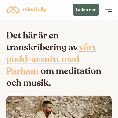
Ladda ner
Det här är en
transkribering av
v
årt
podd-avsnitt med
Parham
om meditation
och musik.