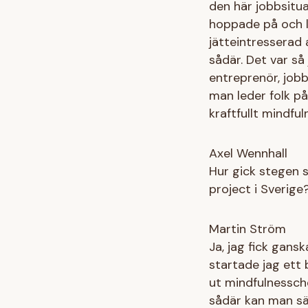
den här jobbsitua
hoppade på och l
jätteintresserad 
sådär. Det var så
entreprenör, jobb
man leder folk på
kraftfullt mindfu
Axel Wennhall
Hur gick stegen s
project i Sverige
Martin Ström
Ja, jag fick gansk
startade jag ett
ut mindfulnessche
sådär kan man sä