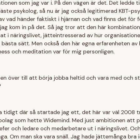
tionen som jag var i. På den vägen är det. Det ledde til
äste psykolog, så nu är jag också legitimerad KBT-psy
av vad händer faktiskt i hjärnan och vad finns det för 
 jag kom in på det. Så jag tror att den här kombinatio
at i näringslivet, jätteintresserad av hur organisation
 bästa sätt. Men också den här egna erfarenheten av h
lness och meditation var för mig personligen.
en över till att börja jobba heltid och vara med och s
?
a tidigt där så startade jag ett, det här var väl 2008 t
 bolag som hette Widemind. Med just ambitionen att p
fer och ledare och medarbetare ut i näringslivet. Och
ga. Om man ska vara snäll. Jag hade jättemånga bra id