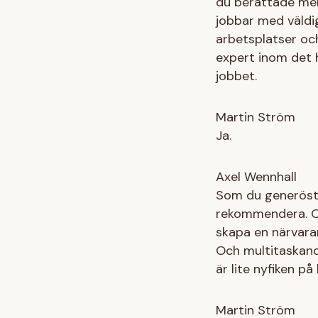
du berättade mer
jobbar med väldig
arbetsplatser och
expert inom det 
jobbet.
Martin Ström
Ja.
Axel Wennhall
Som du generöst 
rekommendera. Oc
skapa en närvara
Och multitaskande
är lite nyfiken p
Martin Ström