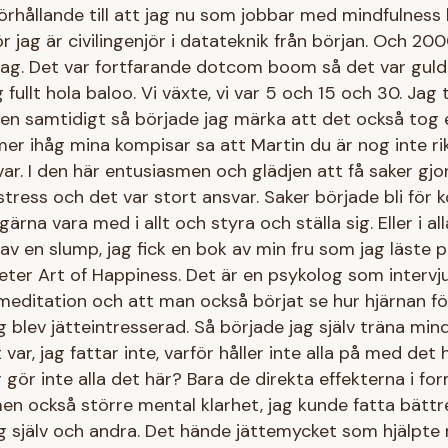
 förhållande till att jag nu som jobbar med mindfulness 
 jag är civilingenjör i datateknik från början. Och 20
olag. Det var fortfarande dotcom boom så det var gul
 fullt hola baloo. Vi växte, vi var 5 och 15 och 30. Jag
men samtidigt så började jag märka att det också tog e
er ihåg mina kompisar sa att Martin du är nog inte rikt
r. I den här entusiasmen och glädjen att få saker gjo
tress och det var stort ansvar. Saker började bli för 
gärna vara med i allt och styra och ställa sig. Eller i alla
v en slump, jag fick en bok av min fru som jag läste p
eter Art of Happiness. Det är en psykolog som intervj
meditation och att man också börjat se hur hjärnan f
g blev jätteintresserad. Så började jag själv träna min
var, jag fattar inte, varför håller inte alla på med det
r gör inte alla det här? Bara de direkta effekterna i form
n också större mental klarhet, jag kunde fatta bättre 
g själv och andra. Det hände jättemycket som hjälpte