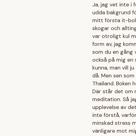
Ja, jag vet inte i
udda bakgrund för
mitt första it-b
skogar och allting
var otroligt kul 
form av, jag komm
som du en gång va
också på mig en s
kunna, man vill ju 
då. Men sen som a
Thailand. Boken h
Där står det om 
meditation. Så ja
upplevelse av det 
inte förstå, varfö
minskad stress me
vänligare mot mi