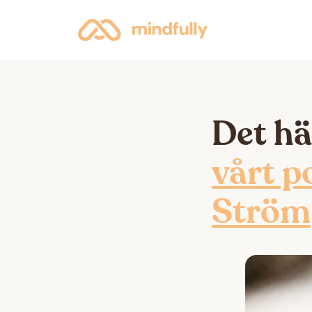
Det hä
vårt p
Ström