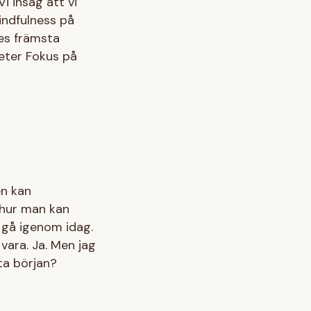
 insåg att vi
indfulness på
ges främsta
eter Fokus på
en kan
 hur man kan
 gå igenom idag.
vara. Ja. Men jag
ta början?