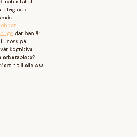
 och istället
företag och
ående
jobbet
verige
där han är
fulness på
vår kognitiva
e arbetsplats?
artin till alla oss