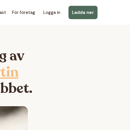
ast
För företag
Logga in
Ladda ner
g av
tin
bbet.