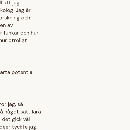
l att jag
kolog. Jag är
forskning och
nen av
er funkar och hur
ur otroligt
tarta potential
ror jag, så
å något sätt lära
 det gick väl
éer tyckte jag.