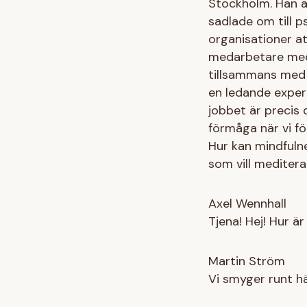
Stockholm. Han är
sadlade om till p
organisationer a
medarbetare med 
tillsammans med 
en ledande exper
jobbet är precis
förmåga när vi f
Hur kan mindfulnes
som vill mediter
Axel Wennhall
Tjena! Hej! Hur är
Martin Ström
Vi smyger runt hä