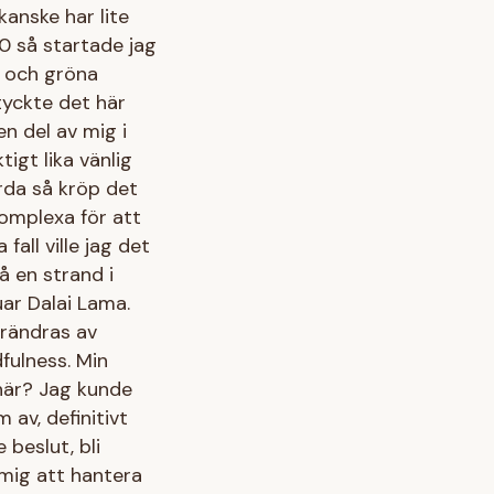
kanske har lite
00 så startade jag
d och gröna
 tyckte det här
n del av mig i
igt lika vänlig
rda så kröp det
komplexa för att
 fall ville jag det
å en strand i
uar Dalai Lama.
örändras av
dfulness. Min
 här? Jag kunde
 av, definitivt
beslut, bli
 mig att hantera