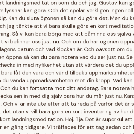
rt landningsmeditation som du och jag, Gustav, kan g
lyssnar kan göra. Och det spelar verkligen ingen roll 
dig. Kan du sluta ögonen så kan du göra det. Men du ka
 jag tänkte att vi bara skulle göra en kort meditatio
g. Så vi kan bara börja med att påminna oss själva var
 vi befinner oss just nu. Och om du har ögonen öppna 
dagens datum och vad klockan är. Och oavsett om du
en öppna så kan du bara notera vad du ser just nu. Se
 checka in med nyfikenhet utan att värdera det du upp
ara låt den vara och vänd tillbaka uppmärksamheten. T
kan du vända uppmärksamheten mot din kropp. Vad kan 
 Och du kan fortsätta mot ditt andetag. Bara notera 
hecka sen in med dig själv bara hur du mår just nu. Kan
 Och vi är inte ute efter att ta reda på varför det är s
 det utan vi vill bara göra en kort inventering av hur de
 kort landningsmeditation. Hej. Tja. Det är superkul att
här en gång tidigare. Vi träffades för ett tag sedan oc