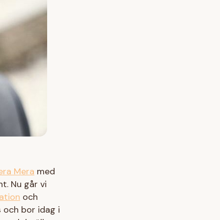
era Mera
med
. Nu går vi
ation
och
 och bor idag i