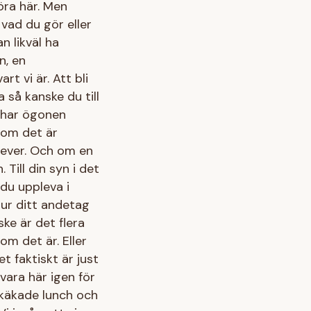
öra här. Men
vad du gör eller
n likväl ha
n, en
t vi är. Att bli
så kanske du till
 har ögonen
 om det är
lever. Och om en
ill din syn i det
du uppleva i
hur ditt andetag
ske är det flera
om det är. Eller
t faktiskt är just
 vara här igen för
h käkade lunch och