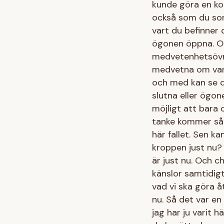
kunde göra en ko
också som du som 
vart du befinner 
ögonen öppna. Och
medvetenhetsövnin
medvetna om vart
och med kan se 
slutna eller ögon
möjligt att bara
tanke kommer så b
här fallet. Sen 
kroppen just nu?
är just nu. Och c
känslor samtidigt.
vad vi ska göra åt
nu. Så det var en
jag har ju varit 