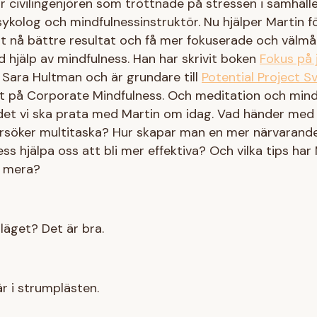
 civilingenjören som tröttnade på stressen i samhället
sykolog och mindfulnessinstruktör. Nu hjälper Martin 
tt nå bättre resultat och få mer fokuserade och välm
hjälp av mindfulness. Han har skrivit boken
Fokus på 
Sara Hultman och är grundare till
Potential Project S
t på Corporate Mindfulness. Och meditation och mind
 det vi ska prata med Martin om idag. Vad händer med 
örsöker multitaska? Hur skapar man en mer närvarand
s hjälpa oss att bli mer effektiva? Och vilka tips har M
a mera?
 läget? Det är bra.
r i strumplästen.