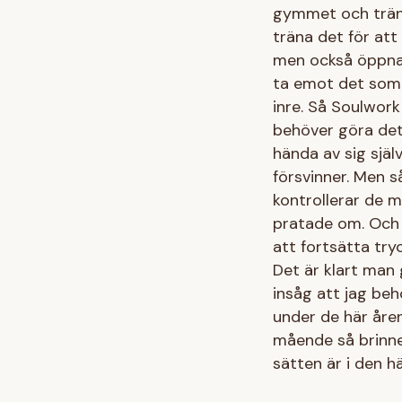
gymmet och träna
träna det för att
men också öppna 
ta emot det som 
inre. Så Soulwork
behöver göra det 
hända av sig själ
försvinner. Men s
kontrollerar de m
pratade om. Och 
att fortsätta tr
Det är klart man 
insåg att jag beh
under de här åren
mående så brinner
sätten är i den h