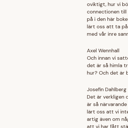
oviktigt, hur vi 
connectionen till
på i den här boke
lärt oss att ta p
med vår inre sann
Axel Wennhall
Och innan vi sat
det är så himla t
hur? Och det är b
Josefin Dahlberg
Det är verkligen 
är så närvarande 
lärt oss att vi i
artig även om någ
att vi har fått s