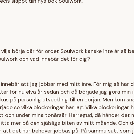
recis släppt din nya bok Soulwork.
 vilja börja där för ordet Soulwork kanske inte är så be
lwork och vad innebär det för dig?
innebär att jag jobbar med mitt inre. För mig så har d
kter för nu elva år sedan och då började jag göra min 
kus på personlig utveckling till en början. Men kom sn
örjade se vilka blockeringar har jag. Vilka blockeringar
t och under mina tonårsår. Herregud, då händer det m
itta mer på den själsliga biten av mitt mående. Och d
 att det här behöver jobbas på. På samma sätt som ja