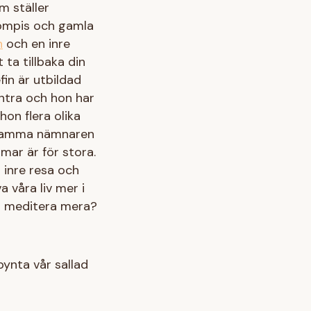
 ställer
kompis och gamla
n
och en inre
tt ta tillbaka din
fin är utbildad
tra och hon har
hon flera olika
nsamma nämnaren
mmar är för stora.
 inre resa och
a våra liv mer i
vill meditera mera?
pynta vår sallad