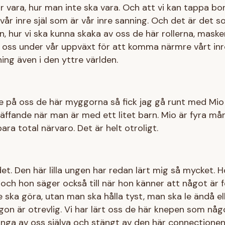
bör vara, hur man inte ska vara. Och att vi kan tappa bo
 vår inre själ som är vår inre sanning. Och det är det 
n, hur vi ska kunna skaka av oss de här rollerna, mask
å oss under vår uppväxt för att komma närmre vårt in
ing även i den yttre världen.
te på oss de här myggorna så fick jag gå runt med Mi
räffande när man är med ett litet barn. Mio är fyra mån
ara total närvaro. Det är helt otroligt.
det. Den här lilla ungen har redan lärt mig så mycket. H
och hon säger också till när hon känner att något är fel
nte ska göra, utan man ska hålla tyst, man ska le ändå e
on är otrevlig. Vi har lärt oss de här knepen som någ
tänga av oss själva och stängt av den här connectionen 