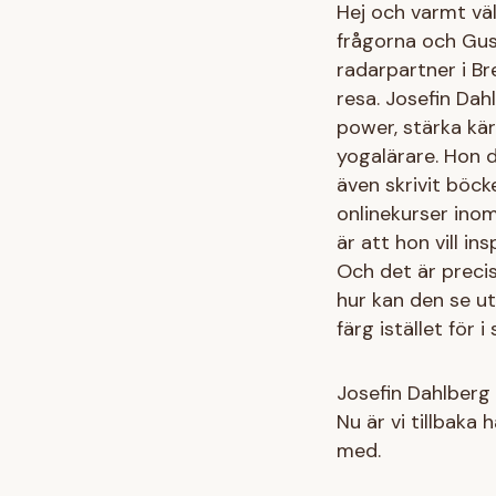
Hej och varmt vä
frågorna och Gus
radarpartner i Br
resa. Josefin Dah
power, stärka kär
yogalärare. Hon 
även skrivit böcke
onlinekurser in
är att hon vill in
Och det är precis
hur kan den se ut?
färg istället för 
Josefin Dahlberg
Nu är vi tillbaka 
med.