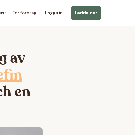
ast
För företag
Logga in
Ladda ner
g av
efin
ch en