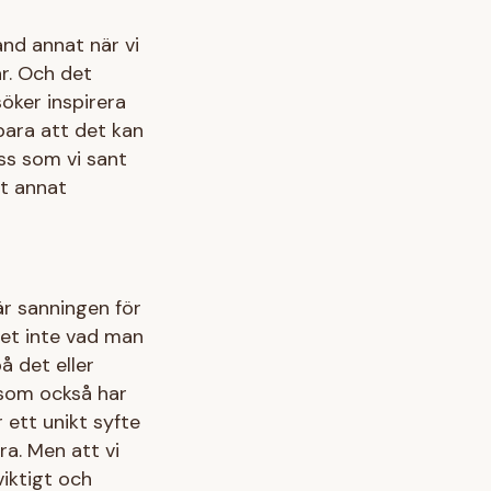
and annat när vi
r. Och det
söker inspirera
bara att det kan
oss som vi sant
ot annat
är sanningen för
 vet inte vad man
på det eller
n som också har
r ett unikt syfte
öra. Men att vi
viktigt och