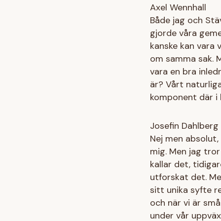
Axel Wennhall
Både jag och Stäv,
gjorde våra geme
kanske kan vara v
om samma sak. Men
vara en bra inled
är? Vårt naturliga
komponent där i 
Josefin Dahlberg
Nej men absolut, 
mig. Men jag tror
kallar det, tidigar
utforskat det. Me
sitt unika syfte r
och när vi är små s
under vår uppväxt