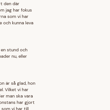
rt den där
som jag har fokus
erna som vi har
re och kunna leva
o en stund och
ader nu, eller
on är så glad, hon
. Vilket vi har
ller man ska vara
onstans har gjort
som vi har till