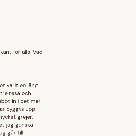
kant för alla. Vad
et varit en lång
inre resa och
abbt in i det mer
 har byggts upp
ycket grejer.
et jag ganska
g går till