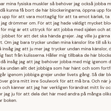
r mina fysiska muskler så behöver jag också jobba m
 då kunna få bort de här blockeringarna, öppna upp för
upp för att vara mottaglig för att ta emot kärlek, t
jag drömmer om. För att jag hade väldigt mycket bloc
 för mig är ett uttryck för att jobba med själen och att
jobbet för att det ska hända grejer. Jag ville ju gärna 
vt. Om jag bara trycker undan mina känslor lite till så 
å insåg jag att ju mer jag trycker undan mina känslor,
ig fast från kulisserna. Håller mig tillbaka de här bloc
då insåg jag att jag behöver jobba med mig igenom det
ycka undan allt det jobbiga som har hänt och som fort
går igenom jobbiga grejer under livets gång. Så där ble
över göra mitt inre Soulwork för att må bra. Och när j
 och känner att jag har verkligen förändrat mitt liv o
 jag ju för att dela det här med andra på många olika
är boken.