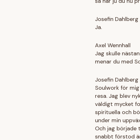
så har ju du nu p
Josefin Dahlberg
Ja.
Axel Wennhall
Jag skulle nästan
menar du med Sou
Josefin Dahlberg
Soulwork för mig 
resa. Jag blev ny
väldigt mycket fo
spirituella och b
under min uppväx
Och jag började t
snabbt förstod är