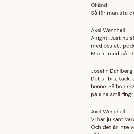
Okänd
Så får man äta den
Axel Wennhall
Alright. Just nu 
med oss ett podda
Mio är med på ett
Josefin Dahlberg
Det är bra, tack.
henne. Så hon sk
på sina små fingr
Axel Wennhall
Vi har ju känt va
Och det är inte v