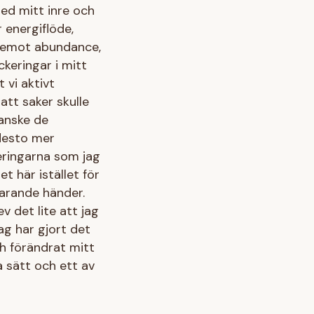
ed mitt inre och
 energiflöde,
a emot abundance,
keringar i mitt
 vi aktivt
att saker skulle
kanske de
 desto mer
keringarna som jag
 här istället för
farande händer.
v det lite att jag
ag har gjort det
ch förändrat mitt
 sätt och ett av