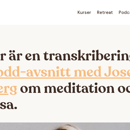
Kurser
Retreat
Podc
r är en transkriberin
odd-avsnitt med Jos
erg
om meditation o
sa.