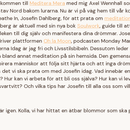
lkommen till
Meditera Mera
med mig Axel Wennhall som
tav Nord bakom lurarna. Nu är vi på väg hem till vår 
eathe In, Josefin Dahlberg, för att prata om
meditatio
lberg är aktuell med sin nya bok
Soulwork
, guide till a
leken till dig själv och manifestera dina drömmar. Jose
driver plattformen
Oh la Moon
, podcasten Monday Man
rna Idag är jag fri och Livsstilsbibeln. Dessutom leder 
om bland annat meditation på sin hemsida. Den geme
spirera människor att följa sitt hjärta och att inga drö
 det vi ska prata om med Josefin idag. Vad innebär en
 Hur kan vi arbeta för att bli oss själva? Hur kan vi lev
i svartvitt? Och vilka tips har Josefin till alla oss som 
här igen. Kolla, vi har hittat en ätbar blommor som ska 