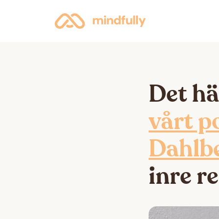
Det hä
v
årt p
Dahlb
inre re