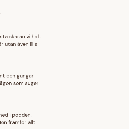
.
sta skaran vi haft
 utan även lilla
runt och gungar
 någon som suger
 med i podden.
Men framför allt