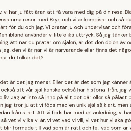
 vi har ju fått äran att få vara med dig på din resa. Bl
nsamma resor med Bryn och vi är kompisar och så dä
ärt för du och jag. Vi pratar ju och undervisar och för
 ibland använder vi lite olika uttryck. Så jag tänker 
ning att när du pratar om själen, är det den delen av 
 jag, den vi är när vi är närvarande eller finns det någ
hur du tolkar det?
det är det jag menar. Eller det är det som jag känner 
 också att vår själ kanske också har historia ifrån, jag
e liv. Jag är inte så inne på allt det där eller så påläst 
n jag tror ju att vi föds med en unik själ så klart, me
edan från start. Att vi föds här med en anledning, vi ha
å vet vi vilka vi är, vi vet vad vi vill, vi vet hur vi ska g
 blir formade till vad som är rätt och fel, vad som är 