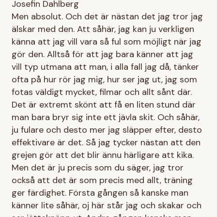
Josefin Dahlberg
Men absolut. Och det är nästan det jag tror jag
älskar med den. Att såhär, jag kan ju verkligen
känna att jag vill vara så ful som möjligt när jag
gör den. Alltså för att jag bara känner att jag
vill typ utmana att man, i alla fall jag då, tänker
ofta på hur rör jag mig, hur ser jag ut, jag som
fotas väldigt mycket, filmar och allt sånt där.
Det är extremt skönt att få en liten stund där
man bara bryr sig inte ett jävla skit. Och såhär,
ju fulare och desto mer jag släpper efter, desto
effektivare är det. Så jag tycker nästan att den
grejen gör att det blir ännu härligare att kika.
Men det är ju precis som du säger, jag tror
också att det är som precis med allt, träning
ger färdighet. Första gången så kanske man
känner lite såhär, oj här står jag och skakar och