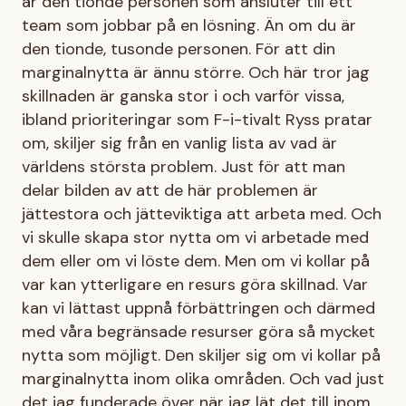
är den tionde personen som ansluter till ett
team som jobbar på en lösning. Än om du är
den tionde, tusonde personen. För att din
marginalnytta är ännu större. Och här tror jag
skillnaden är ganska stor i och varför vissa,
ibland prioriteringar som F-i-tivalt Ryss pratar
om, skiljer sig från en vanlig lista av vad är
världens största problem. Just för att man
delar bilden av att de här problemen är
jättestora och jätteviktiga att arbeta med. Och
vi skulle skapa stor nytta om vi arbetade med
dem eller om vi löste dem. Men om vi kollar på
var kan ytterligare en resurs göra skillnad. Var
kan vi lättast uppnå förbättringen och därmed
med våra begränsade resurser göra så mycket
nytta som möjligt. Den skiljer sig om vi kollar på
marginalnytta inom olika områden. Och vad just
det jag funderade över när jag lät det till inom