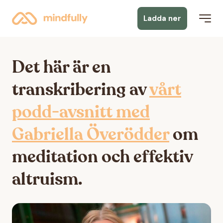
Ladda ner
Det här är en
transkribering av
v
årt
podd-avsnitt med
Gabriella Överödder
om
meditation och effektiv
altruism.