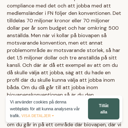
compliance med det och att jobba med att
medlemsländer i FN följer den konventionen. Det
tilldelas 70 miljoner kronor eller 70 miljoner
dollar per år som budget och har omkring 500
anställda. Men när vi kollar på biovapen så
motsvarande konvention, men ett annat
problemområde av motsvarande storlek, så har
det 1,5 miljoner dollar och tre anställda på sitt
kansli. Och där är då ett exempel av att om du
då skulle välja att jobba, säg att du hade en
profil där du skulle kunna välja att jobba inom
båda. Om du då går till att jobba inom
biovapenskonventionen så är du den
femhundraförsta inom ett jättestort problem,
Vi använder cookies på denna
Tillåt
webbplats för att kunna analysera vår
inom någonting som verkar till viss del lösbart,
alla
trafik.
VISA DETALJER
men du är en väldigt liten marginell resurs. Eller
om du går in på ett område där biovapen, där vi