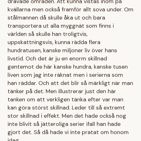
drävade områden. Att kunna vistas inom på
kvällarna men också framför allt sova under. Om
stålmannen då skulle åka ut och bara
transportera ut alla myggnät som finns i
världen så skulle han troligtvis,
uppskattningsvis, kunna rädda flera
hundratusen, kanske miljoner liv över hans
livstid. Och det är ju en enorm skillnad
gentemot de här kanske hundra, kanske tusen
liven som jag inte räknat men i serierna som
han räddar. Och att det blir så märkligt när man
tänker på det. Men illustrerar just den här
tanken om att verkligen tänka efter var man
kan göra störst skillnad. Leder till så extremt
stor skillnad i effekt. Men det hade också nog
inte blivit så jätteroliga serier ifall han hade
gjort det. Så då hade vi inte pratat om honom
idag.