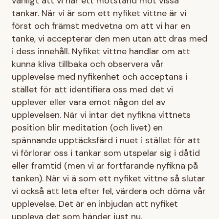
vanligt att vi har ett motstånd mot vissa
tankar. När vi är som ett nyfiket vittne är vi
först och främst medvetna om att vi har en
tanke, vi accepterar den men utan att dras med
i dess innehåll. Nyfiket vittne handlar om att
kunna kliva tillbaka och observera vår
upplevelse med nyfikenhet och acceptans i
stället för att identifiera oss med det vi
upplever eller vara emot någon del av
upplevelsen. När vi intar det nyfikna vittnets
position blir meditation (och livet) en
spännande upptäcksfärd i nuet i stället för att
vi förlorar oss i tankar som utspelar sig i dåtid
eller framtid (men vi är fortfarande nyfikna på
tanken). När vi ä som ett nyfiket vittne så slutar
vi också att leta efter fel, värdera och döma vår
upplevelse. Det är en inbjudan att nyfiket
uppleva det som händer just nu.