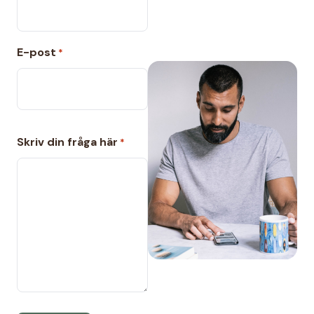
E-post
*
C
Skriv din fråga här
*
A
P
T
C
H
A