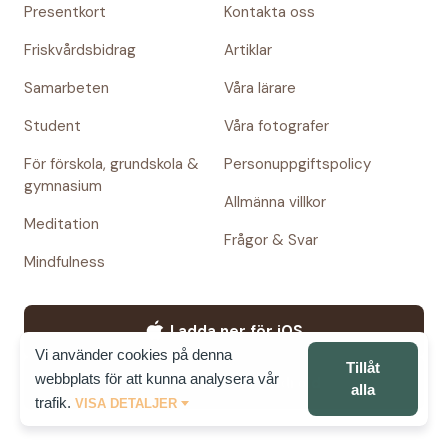
Presentkort
Kontakta oss
Friskvårdsbidrag
Artiklar
Samarbeten
Våra lärare
Student
Våra fotografer
För förskola, grundskola &
Personuppgiftspolicy
gymnasium
Allmänna villkor
Meditation
Frågor & Svar
Mindfulness
Ladda ner för iOS
Vi använder cookies på denna
Tillåt
webbplats för att kunna analysera vår
Ladda ner för Android
alla
trafik.
VISA DETALJER