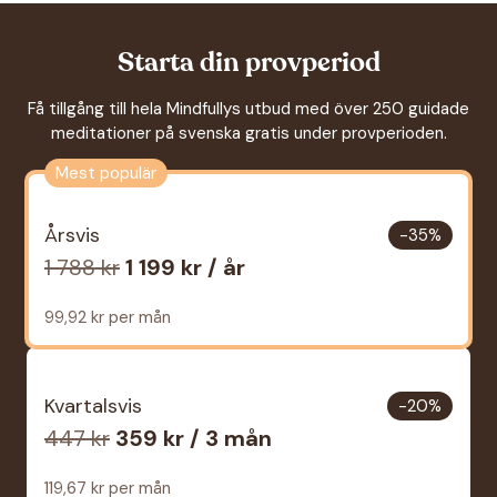
Starta din provperiod
Få tillgång till hela Mindfullys utbud med över 250 guidade
meditationer på svenska gratis under provperioden.
Mest populär
Årsvis
-35%
1 788 kr
1 199 kr / år
99,92 kr per mån
Kvartalsvis
-20%
447 kr
359 kr / 3 mån
119,67 kr per mån